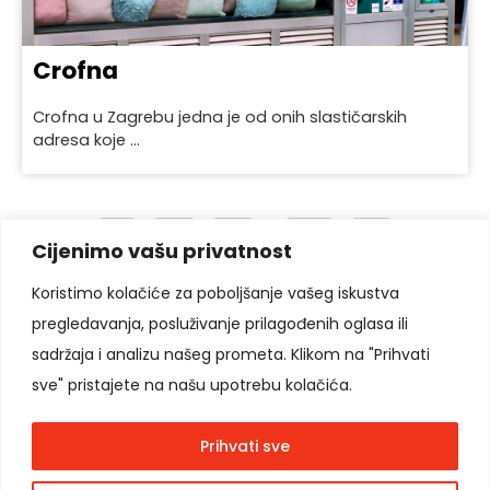
Crofna
Crofna u Zagrebu jedna je od onih slastičarskih
adresa koje ...
1
2
3
…
14
»
Cijenimo vašu privatnost
Koristimo kolačiće za poboljšanje vašeg iskustva
pregledavanja, posluživanje prilagođenih oglasa ili
Pratite nas
sadržaja i analizu našeg prometa. Klikom na "Prihvati
sve" pristajete na našu upotrebu kolačića.
Prihvati sve