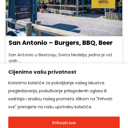
San Antonio – Burgers, BBQ, Beer
San Antonio u Bestovju, Sveta Nedelja, jedna je od
onih ...
Cijenimo vašu privatnost
Koristimo kolačiće za poboljšanje vašeg iskustva
pregledavanja, posluživanje prilagođenih oglasa ili
Pratite nas
sadržaja i analizu našeg prometa. Klikom na "Prihvati
sve" pristajete na našu upotrebu kolačića.
Prihvati sve