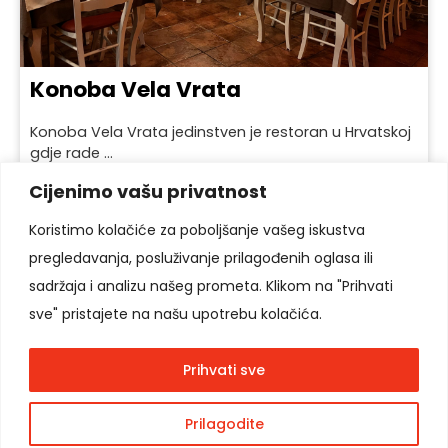
Konoba Vela Vrata
Konoba Vela Vrata jedinstven je restoran u Hrvatskoj
gdje rade ...
Cijenimo vašu privatnost
Koristimo kolačiće za poboljšanje vašeg iskustva
pregledavanja, posluživanje prilagođenih oglasa ili
Pratite nas
sadržaja i analizu našeg prometa. Klikom na "Prihvati
sve" pristajete na našu upotrebu kolačića.
Prihvati sve
Copyright © 2026
Moon Agency
. Sva prava
Prilagodite
podržana.