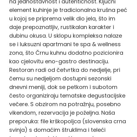
na jednostavnost i autentičnost. Ključni
element kuhinje je tradicionalna krušna peć
u kojoj se priprema velik dio jela, što im
daje prepoznatljiv, rustikalan karakter i
dubinu okusa. U sklopu kompleksa nalaze
se i luksuzni apartmani te spa & wellness
zona, što Črnu kuhnu dodatno pozicionira
kao cjelovitu eno-gastro destinaciju.
Restoran radi od četvrtka do nedjelje, pri
čemu su nedjeljom dostupni sezonski
dnevni meniji, dok se petkom i subotom
često organiziraju tematske degustacijske
večere. S obzirom na potražnju, posebno
vikendom, rezervacija je poželjna. Naša
preporuka: file krškopoljca (slovenska crna
svinja) s domaćim štruklima i teleći