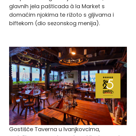
glavnih jela pašticada à la Market s
domaćim njokima te rižoto s gljivama i
biftekom (dio sezonskog menija).
Gostišče Taverna
Gostišče Taverna u Ivanjkovcima,