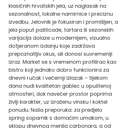
klasičnih hrvatskih jela, uz naglasak na
sezonalnost, lokalne namirnice i preciznu
izvedbu. Jelovnik je fokusiran i promišljen, a
jela poput pašticade, tartara ili sezonskih
varijacija dolaze u modernijem, vizualno
dotjeranom izdanju koje zadržava
prepoznatljiv okus, ali donosi suvremeniji
izraz. Market se s vremenom profilirao kao
bistro koji jednako dobro funkcionira za
dnevni ručak i večernji izlazak – tijekom
dana nudi kvalitetan gablec u opuštenoj
atmosferi, dok navečer prostor poprima
življi karakter, uz izraženu vinsku i koktel
ponudu. Naša preporuka: za predjelo
spring soparnik s domaćim umakom, u
sklopu dnevnog menija carbonara, a od