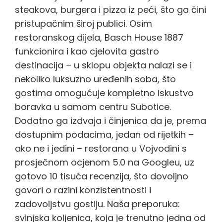
steakova, burgera i pizza iz peći, što ga čini
pristupačnim široj publici. Osim
restoranskog dijela, Basch House 1887
funkcionira i kao cjelovita gastro
destinacija – u sklopu objekta nalazi se i
nekoliko luksuzno uređenih soba, što
gostima omogućuje kompletno iskustvo
boravka u samom centru Subotice.
Dodatno ga izdvaja i činjenica da je, prema
dostupnim podacima, jedan od rijetkih –
ako ne i jedini – restorana u Vojvodini s
prosječnom ocjenom 5.0 na Googleu, uz
gotovo 10 tisuća recenzija, što dovoljno
govori o razini konzistentnosti i
zadovoljstvu gostiju. Naša preporuka:
svinjska koljenica, koja je trenutno jedna od