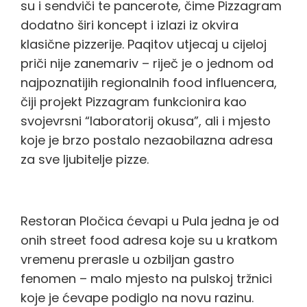
su i sendviči te pancerote, čime Pizzagram
dodatno širi koncept i izlazi iz okvira
klasične pizzerije. Paqitov utjecaj u cijeloj
priči nije zanemariv – riječ je o jednom od
najpoznatijih regionalnih food influencera,
čiji projekt Pizzagram funkcionira kao
svojevrsni “laboratorij okusa”, ali i mjesto
koje je brzo postalo nezaobilazna adresa
za sve ljubitelje pizze.
Pločica ćevapi
Restoran Pločica ćevapi u Pula jedna je od
onih street food adresa koje su u kratkom
vremenu prerasle u ozbiljan gastro
fenomen – malo mjesto na pulskoj tržnici
koje je ćevape podiglo na novu razinu.