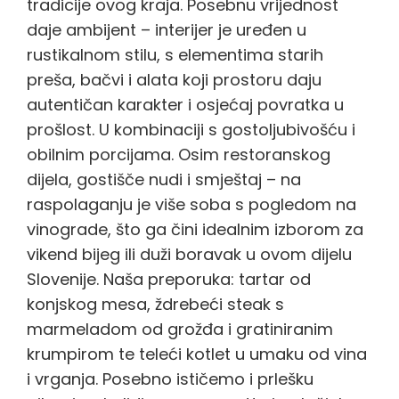
tradicije ovog kraja. Posebnu vrijednost
daje ambijent – interijer je uređen u
rustikalnom stilu, s elementima starih
preša, bačvi i alata koji prostoru daju
autentičan karakter i osjećaj povratka u
prošlost. U kombinaciji s gostoljubivošću i
obilnim porcijama. Osim restoranskog
dijela, gostišče nudi i smještaj – na
raspolaganju je više soba s pogledom na
vinograde, što ga čini idealnim izborom za
vikend bijeg ili duži boravak u ovom dijelu
Slovenije. Naša preporuka: tartar od
konjskog mesa, ždrebeći steak s
marmeladom od grožđa i gratiniranim
krumpirom te teleći kotlet u umaku od vina
i vrganja. Posebno ističemo i prlešku