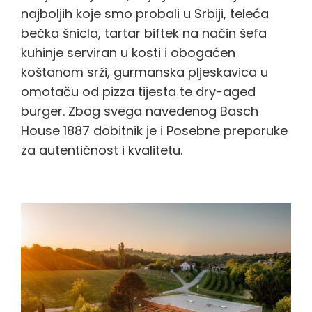
najboljih koje smo probali u Srbiji, teleća
bečka šnicla, tartar biftek na način šefa
kuhinje serviran u kosti i obogaćen
koštanom srži, gurmanska pljeskavica u
omotaču od pizza tijesta te dry-aged
burger. Zbog svega navedenog Basch
House 1887 dobitnik je i Posebne preporuke
za autentičnost i kvalitetu.
Črna Kuhna