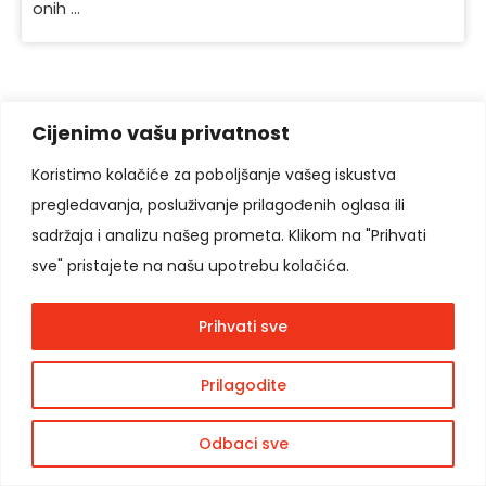
onih ...
Cijenimo vašu privatnost
Pratite nas
Koristimo kolačiće za poboljšanje vašeg iskustva
pregledavanja, posluživanje prilagođenih oglasa ili
sadržaja i analizu našeg prometa. Klikom na "Prihvati
sve" pristajete na našu upotrebu kolačića.
Copyright © 2026
Moon Agency
. Sva prava
podržana.
Prihvati sve
Cookie
Politika privatnosti
Prilagodite
Odbaci sve