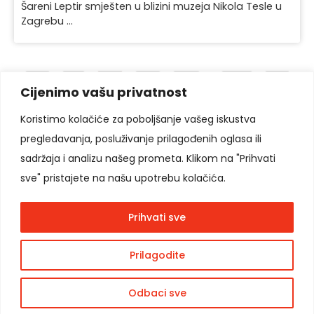
Šareni Leptir smješten u blizini muzeja Nikola Tesle u
Zagrebu ...
«
1
2
3
4
…
23
»
Cijenimo vašu privatnost
Koristimo kolačiće za poboljšanje vašeg iskustva
pregledavanja, posluživanje prilagođenih oglasa ili
Pratite nas
sadržaja i analizu našeg prometa. Klikom na "Prihvati
sve" pristajete na našu upotrebu kolačića.
Prihvati sve
Copyright © 2026
Moon Agency
. Sva prava
Prilagodite
podržana.
Odbaci sve
Cookie
Politika privatnosti