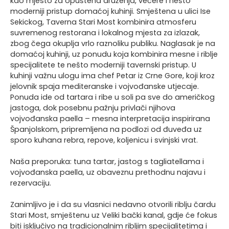
kao mjesto za opuštena druženja, večere i nešto
moderniji pristup domaćoj kuhinji. Smještena u ulici Ise
Sekickog, Taverna Stari Most kombinira atmosferu
suvremenog restorana i lokalnog mjesta za izlazak,
zbog čega okuplja vrlo raznoliku publiku. Naglasak je na
domaćoj kuhinji, uz ponudu koja kombinira mesne i riblje
specijalitete te nešto moderniji tavernski pristup. U
kuhinji važnu ulogu ima chef Petar iz Crne Gore, koji kroz
jelovnik spaja mediteranske i vojvođanske utjecaje.
Ponuda ide od tartara i ribe u soli pa sve do američkog
jastoga, dok posebnu pažnju privlači njihova
vojvođanska paella – mesna interpretacija inspirirana
Španjolskom, pripremljena na podlozi od đuveđa uz
sporo kuhana rebra, repove, koljenicu i svinjski vrat.
Naša preporuka: tuna tartar, jastog s tagliatellama i
vojvođanska paella, uz obaveznu prethodnu najavu i
rezervaciju.
Zanimljivo je i da su vlasnici nedavno otvorili riblju čardu
Stari Most, smještenu uz Veliki bački kanal, gdje će fokus
biti isključivo na tradicionalnim ribljim specijalitetima i