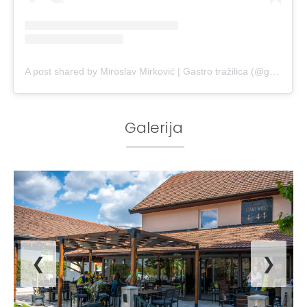
A post shared by Miroslav Mirković | Gastro tražilica (@gastrotrazilica)
Galerija
❮
❯