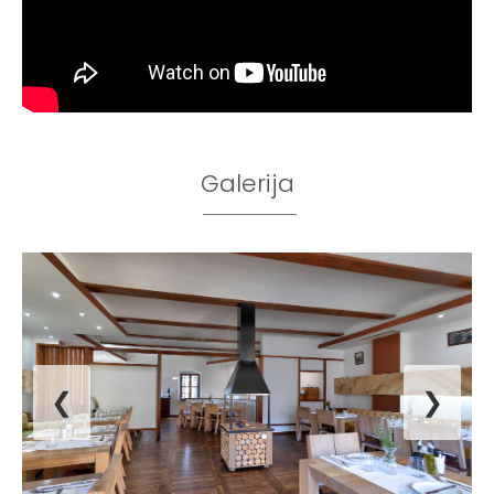
Galerija
❮
❯