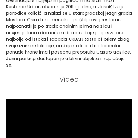
destinacija s najljepšim pogledom na Stari most.
Restoran Urban otvoren je 2011. godine, u vlasništvu je
porodice Količić, a nalazi se u starogradskoj jezgri grada
Mostara. Osim fenomenalnog roštilja ovaj restoran
najpoznatiji je po tradicionalnim jelima na žlicu i
nevjerojatnom domaćem doručku koji spaja sve ono
najbolje od istoka i zapada. URBAN taste of orient zbog
svoje iznimne lokacije, ambijenta kao i tradicionalne
ponude hrane ima i posebnu preporuku Gastro tražilice.
Javni parking dostupan je u blizini objekta i naplaćuje
se.
Video