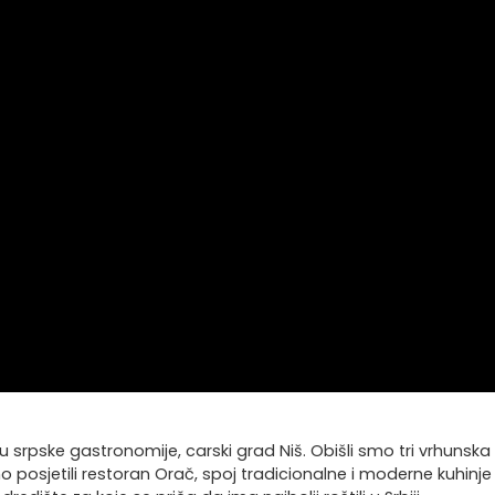
cu srpske gastronomije, carski grad Niš. Obišli smo tri vrhunsk
mo posjetili restoran Orač, spoj tradicionalne i moderne kuhi