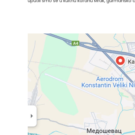
uputili smo se u kultnu kafanu Mrak, gurmansko odre