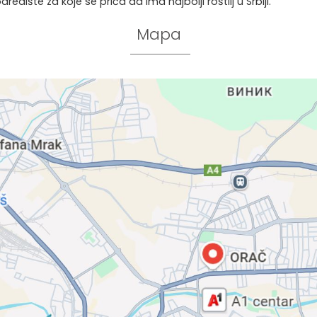
dište za koje se priča da ima najbolji roštilj u Srbiji.
Mapa