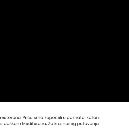
a restorana. Priču smo započeli u poznatoj kafani
nje s daškom Mediterana. Za kraj našeg putovanja