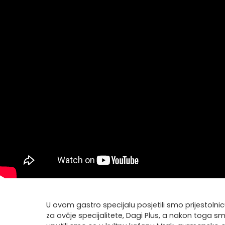
U ovom gastro specijalu posjetili smo prijestolni
za ovčje specijalitete, Dagi Plus, a nakon toga s