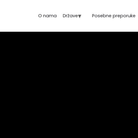
O nama
Države
Posebne preporuke