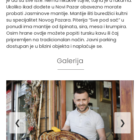
je da su sve iste. Nema nikakve tajne, tajna je u rukama.
Ukoliko ikad dođete u Novi Pazar obavezno morate
probati Jasminove mantije. Mantije iliti buredžici kultni
su specijalitet Novog Pazara. Piterija “Sve pod sač” u
ponudi ima mantije od špinata, sira, mesa i krumpira.
Osim hrane ovdje možete popiti tursku kavu ili čaj
pripremljen na tradicionalan način. Javni parking
dostupan je u blizini objekta i naplaćuje se.
Galerija
❮
❯