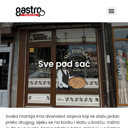
Sve pod sač
Svaka mantija ima dvanaest slojeva koji se slažu jedan
preko drugog, sijeku se na kocku i slažu u bošču. Važno