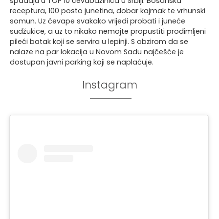
spadaju u TOP 10 ćevabdžinica u Srbiji. Bosanska
receptura, 100 posto junetina, dobar kajmak te vrhunski
somun. Uz ćevape svakako vrijedi probati i juneće
sudžukice, a uz to nikako nemojte propustiti prodimljeni
pileći batak koji se servira u lepinji. S obzirom da se
nalaze na par lokacija u Novom Sadu najčešće je
dostupan javni parking koji se naplaćuje.
Instagram