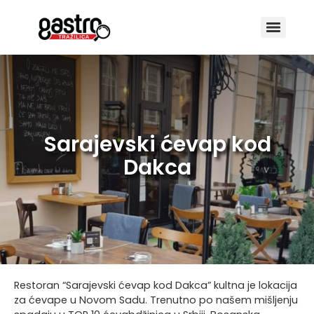
Sarajevski ćevap kod
Dakca
Restoran “Sarajevski ćevap kod Dakca” kultna je lokacija
za ćevape u Novom Sadu. Trenutno po našem mišljenju