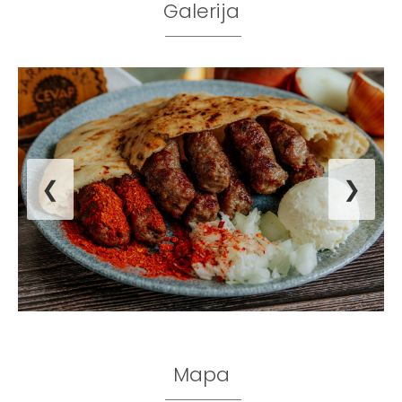
Galerija
❮
❯
Mapa