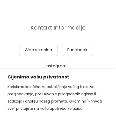
Kontakt Informacije
Web stranica
Facebook
Instagram
Cijenimo vašu privatnost
Prethodni post
|
Sljedeći post
Koristimo kolačiće za poboljšanje vašeg iskustva
pregledavanja, posluživanje prilagođenih oglasa ili
Pratite nas
sadržaja i analizu našeg prometa. Klikom na "Prihvati
sve" pristajete na našu upotrebu kolačića.