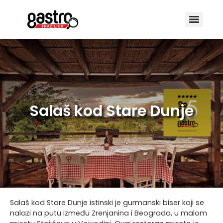
Salaš kod Stare Dunje
Salaš kod Stare Dunje istinski je gurmanski biser koji se
nalazi na putu između Zrenjanina i Beograda, u malom