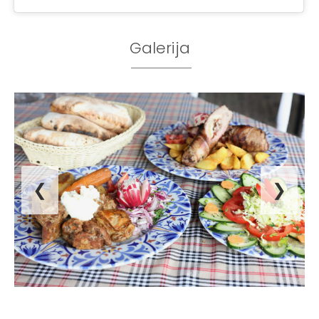
Galerija
❮
❯