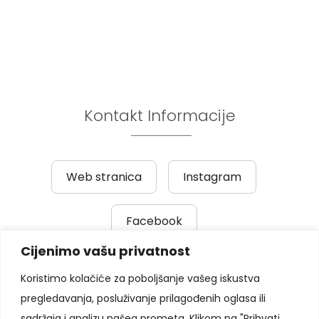
Kontakt Informacije
Web stranica
Instagram
Facebook
Cijenimo vašu privatnost
Prethodni post
|
Sljedeći post
Koristimo kolačiće za poboljšanje vašeg iskustva
pregledavanja, posluživanje prilagođenih oglasa ili
Pratite nas
sadržaja i analizu našeg prometa. Klikom na "Prihvati