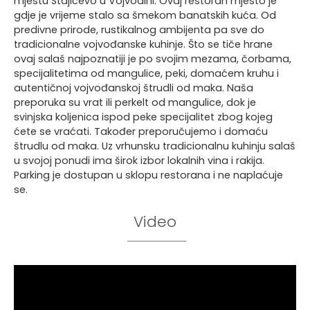
mjestu Stajićevo u Vojvodini. Ovaj restoran mjesto je
gdje je vrijeme stalo sa šmekom banatskih kuća. Od
predivne prirode, rustikalnog ambijenta pa sve do
tradicionalne vojvođanske kuhinje. Što se tiče hrane
ovaj salaš najpoznatiji je po svojim mezama, čorbama,
specijalitetima od mangulice, peki, domaćem kruhu i
autentičnoj vojvođanskoj štrudli od maka. Naša
preporuka su vrat ili perkelt od mangulice, dok je
svinjska koljenica ispod peke specijalitet zbog kojeg
ćete se vraćati. Također preporučujemo i domaću
štrudlu od maka. Uz vrhunsku tradicionalnu kuhinju salaš
u svojoj ponudi ima širok izbor lokalnih vina i rakija.
Parking je dostupan u sklopu restorana i ne naplaćuje
se.
Video