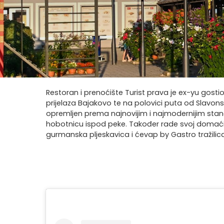
Restoran i prenoćište Turist prava je ex-yu gost
prijelaza Bajakovo te na polovici puta od Slavons
opremljen prema najnovijim i najmodernijim standa
hobotnicu ispod peke. Također rade svoj domaći kruh
gurmanska pljeskavica i ćevap by Gastro tražilica