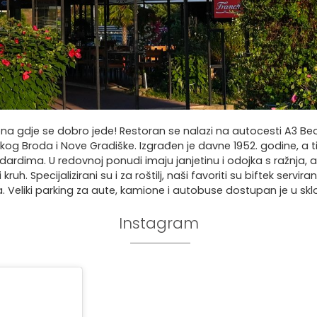
iona gdje se dobro jede! Restoran se nalazi na autocesti A3 B
kog Broda i Nove Gradiške. Izgrađen je davne 1952. godine, a t
rdima. U redovnoj ponudi imaju janjetinu i odojka s ražnja, a 
. Specijalizirani su i za roštilj, naši favoriti su biftek servira
. Veliki parking za aute, kamione i autobuse dostupan je u skl
Instagram