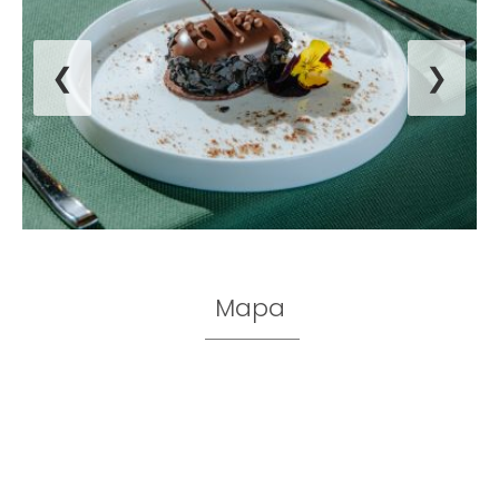
❮
❯
Mapa