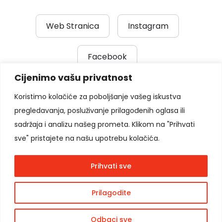
Web Stranica
Instagram
Facebook
Cijenimo vašu privatnost
Prethodni post
|
Sljedeći post
Koristimo kolačiće za poboljšanje vašeg iskustva
pregledavanja, posluživanje prilagođenih oglasa ili
Pratite nas
sadržaja i analizu našeg prometa. Klikom na "Prihvati
sve" pristajete na našu upotrebu kolačića.
Prihvati sve
Copyright © 2026
Moon Agency
. Sva prava
Prilagodite
podržana.
Odbaci sve