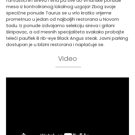
fantastičnih sireva i vina pa sve do vrhunske ponude
mesa iz kontroliranog lokalnog uzgoja! Zbog svoje
specične ponude Taurus se u vrlo kratko vrijeme
prometnuo u jedan od najboljih restorana u Novom
Sadu. Iz ponude izdvajamo selekciju sireva i grilani
škripavac, a od mesnih specijaliteta svakako probajte
teleći pauflek ili rib-eye Black Angus steak. Javni parking
dostupan je u blizini restorana i naplaćuje se.
Video