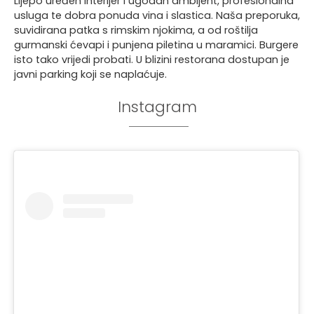
Lijepo uređen interijer i ugodan ambijent, profesionalna
usluga te dobra ponuda vina i slastica. Naša preporuka,
suvidirana patka s rimskim njokima, a od roštilja
gurmanski ćevapi i punjena piletina u maramici. Burgere
isto tako vrijedi probati. U blizini restorana dostupan je
javni parking koji se naplaćuje.
Instagram