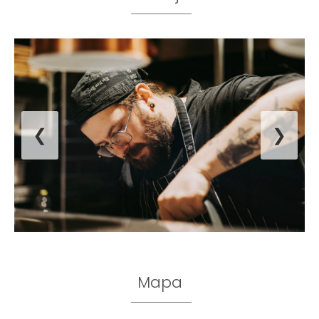
❮
❯
Mapa