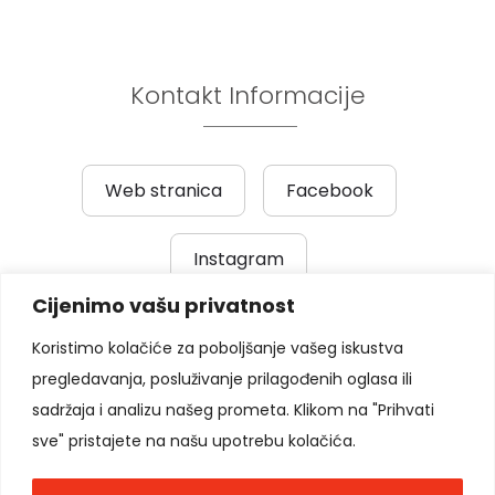
Kontakt Informacije
Web stranica
Facebook
Instagram
Cijenimo vašu privatnost
Prethodni post
|
Sljedeći post
Koristimo kolačiće za poboljšanje vašeg iskustva
pregledavanja, posluživanje prilagođenih oglasa ili
Pratite nas
sadržaja i analizu našeg prometa. Klikom na "Prihvati
sve" pristajete na našu upotrebu kolačića.