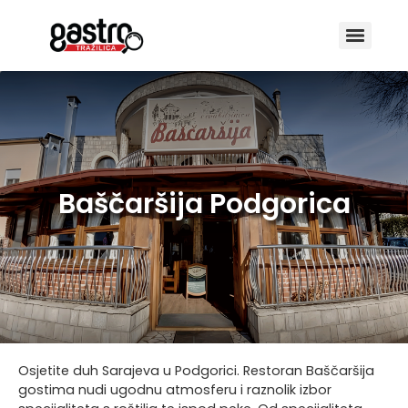
Baščaršija Podgorica
Osjetite duh Sarajeva u Podgorici. Restoran Baščaršija
gostima nudi ugodnu atmosferu i raznolik izbor