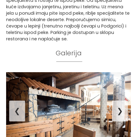
specijaliteta s roštilja te ispod peke. Od specijaliteta
kuće izdvajamo janjetinu, jaretinu i teletinu. Uz mesna
jela u ponudi imaju pite ispod peke, riblje specijalitete te
neodoljive lokalne deserte. Preporučujemo sirnicu,
ćevape u lepinji (trenutno najbolji ćevapi u Podgorici) i
teletinu ispod peke. Parking je dostupan u sklopu
restorana i ne naplaćuje se.
Galerija
❮
❯