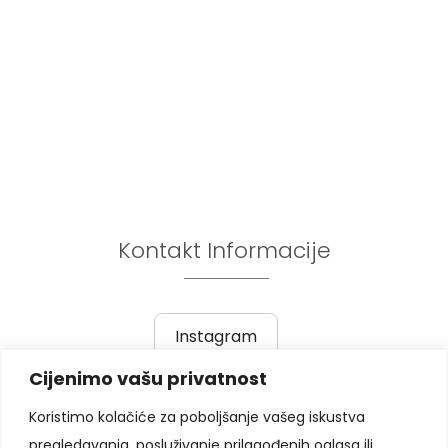
Kontakt Informacije
Instagram
Cijenimo vašu privatnost
Prethodni post
|
Sljedeći post
Koristimo kolačiće za poboljšanje vašeg iskustva
pregledavanja, posluživanje prilagođenih oglasa ili