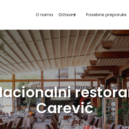
O nama
Države
Posebne preporuke
acionalni restor
Carević