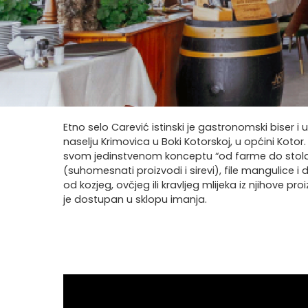
Etno selo Carević istinski je gastronomski biser i
naselju Krimovica u Boki Kotorskoj, u općini Kotor
svom jedinstvenom konceptu “od farme do stola
(suhomesnati proizvodi i sirevi), file mangulice
od kozjeg, ovčjeg ili kravljeg mlijeka iz njihove p
je dostupan u sklopu imanja.