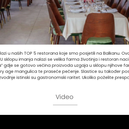
 ulazi u naših TOP 5 restorana koje smo posjetili na Balkanu. Ova
. U sklopu imanja nalazi se velika farma životinja i restoran na
” gdje se gotovo većina proizvoda uzgaja u sklopu njihove
 i dry age mangulica te praseće pečenje. Slastice su također p
roizvodnje istinski su gastronomski raritet. Ukoliko poželite pre
Video