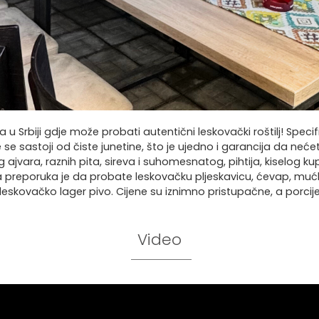
 u Srbiji gdje može probati autentični leskovački roštilj! Spec
e sastoji od čiste junetine, što je ujedno i garancija da neć
jvara, raznih pita, sireva i suhomesnatog, pihtija, kiselog ku
naša preporuka je da probate leskovačku pljeskavicu, ćevap, muć
skovačko lager pivo. Cijene su iznimno pristupačne, a porcije
Video