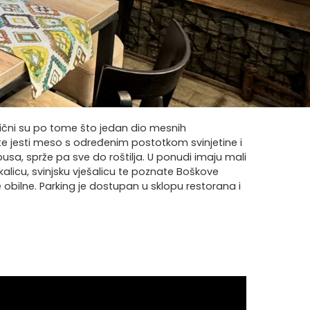
ifični su po tome što jedan dio mesnih
ete jesti meso s određenim postotkom svinjetine i
pusa, sprže pa sve do roštilja. U ponudi imaju mali
kalicu, svinjsku vješalicu te poznate Boškove
 obilne. Parking je dostupan u sklopu restorana i