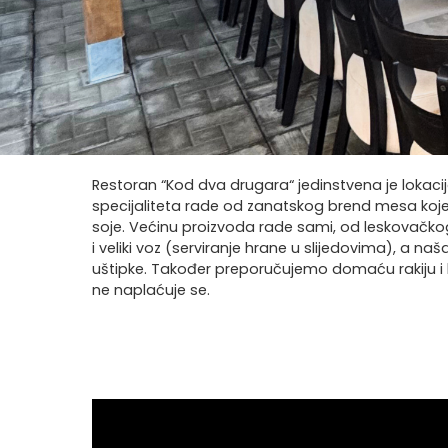
Restoran “Kod dva drugara“ jedinstvena je lokacija
specijaliteta rade od zanatskog brend mesa koje s
soje. Većinu proizvoda rade sami, od leskovačkog a
i veliki voz (serviranje hrane u slijedovima), a 
uštipke. Također preporučujemo domaću rakiju i le
ne naplaćuje se.