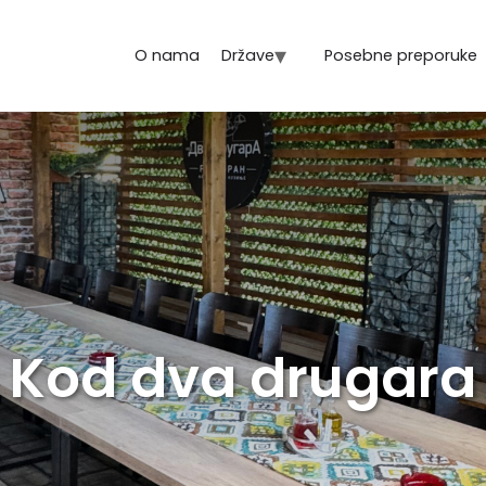
O nama
Države
Posebne preporuke
Kod dva drugara