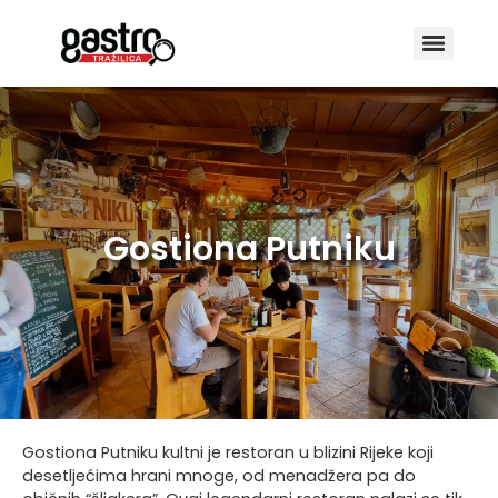
Gostiona Putniku
Gostiona Putniku kultni je restoran u blizini Rijeke koji
desetljećima hrani mnoge, od menadžera pa do