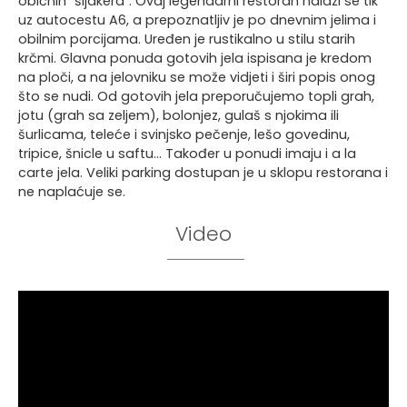
običnih “šljakera”. Ovaj legendarni restoran nalazi se tik
uz autocestu A6, a prepoznatljiv je po dnevnim jelima i
obilnim porcijama. Uređen je rustikalno u stilu starih
krčmi. Glavna ponuda gotovih jela ispisana je kredom
na ploči, a na jelovniku se može vidjeti i širi popis onog
što se nudi. Od gotovih jela preporučujemo topli grah,
jotu (grah sa zeljem), bolonjez, gulaš s njokima ili
šurlicama, teleće i svinjsko pečenje, lešo govedinu,
tripice, šnicle u saftu… Također u ponudi imaju i a la
carte jela. Veliki parking dostupan je u sklopu restorana i
ne naplaćuje se.
Video