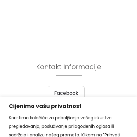
Kontakt Informacije
Facebook
Cijenimo vašu privatnost
Prethodni post
|
Sljedeći post
Koristimo kolačiće za poboljšanje vašeg iskustva
pregledavanja, posluživanje prilagođenih oglasa ili
Pratite nas
sadržaja i analizu našeg prometa. Klikom na "Prihvati