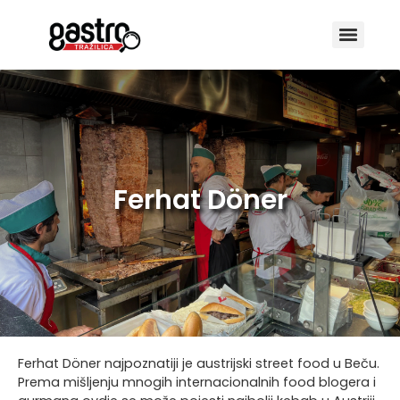
Ferhat Döner
Ferhat Döner najpoznatiji je austrijski street food u Beču.
Prema mišljenju mnogih internacionalnih food blogera i