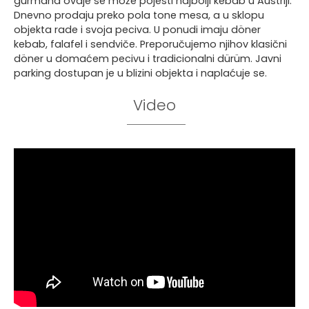
gurmana ovdje se može pojesti najbolji kebab u Austriji.
Dnevno prodaju preko pola tone mesa, a u sklopu
objekta rade i svoja peciva. U ponudi imaju döner
kebab, falafel i sendviče. Preporučujemo njihov klasični
döner u domaćem pecivu i tradicionalni dürüm. Javni
parking dostupan je u blizini objekta i naplaćuje se.
Video