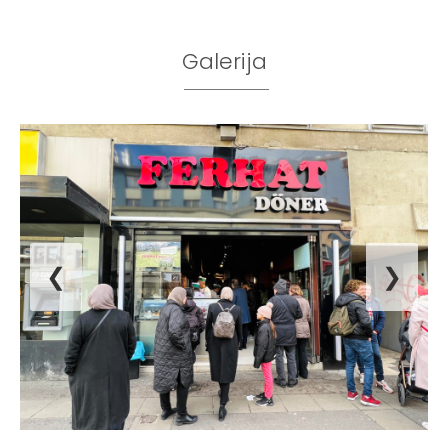
Galerija
❮
❯