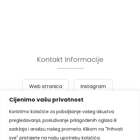
Kontakt Informacije
Web stranica
Instagram
Cijenimo vašu privatnost
Prethodni post
|
Sljedeći post
Koristimo kolačiće za poboljšanje vašeg iskustva
pregledavanja, posluživanje prilagođenih oglasa ili
Pratite nas
sadržaja i analizu našeg prometa. Klikom na "Prihvati
sve" pristajete na našu upotrebu kolačića.