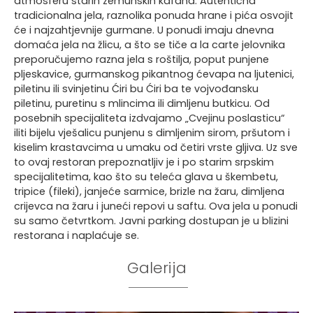
atmosferu starih zemunskih kafana. Autentična
tradicionalna jela, raznolika ponuda hrane i pića osvojit
će i najzahtjevnije gurmane. U ponudi imaju dnevna
domaća jela na žlicu, a što se tiče a la carte jelovnika
preporučujemo razna jela s roštilja, poput punjene
pljeskavice, gurmanskog pikantnog ćevapa na ljutenici,
piletinu ili svinjetinu Ćiri bu Ćiri ba te vojvođansku
piletinu, puretinu s mlincima ili dimljenu butkicu. Od
posebnih specijaliteta izdvajamo „Cvejinu poslasticu“
iliti bijelu vješalicu punjenu s dimljenim sirom, pršutom i
kiselim krastavcima u umaku od četiri vrste gljiva. Uz sve
to ovaj restoran prepoznatljiv je i po starim srpskim
specijalitetima, kao što su teleća glava u škembetu,
tripice (fileki), janjeće sarmice, brizle na žaru, dimljena
crijevca na žaru i juneći repovi u saftu. Ova jela u ponudi
su samo četvrtkom. Javni parking dostupan je u blizini
restorana i naplaćuje se.
Galerija