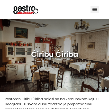
Ćiribu Ćiriba
Restoran Ćiribu Ćiriba nalazi se na Zemunskom keju u
Beogradu. U svom duhu zadržao je prepoznatljivu