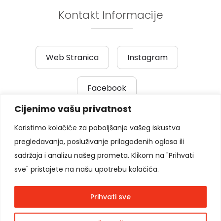
Kontakt Informacije
Web Stranica
Instagram
Facebook
Cijenimo vašu privatnost
Prethodni post
|
Sljedeći post
Koristimo kolačiće za poboljšanje vašeg iskustva
pregledavanja, posluživanje prilagođenih oglasa ili
Pratite nas
sadržaja i analizu našeg prometa. Klikom na "Prihvati
sve" pristajete na našu upotrebu kolačića.
Prihvati sve
Copyright © 2026
Moon Agency
. Sva prava