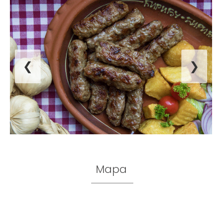
❮
❯
Mapa