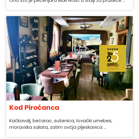
Ono što je pečenjara Mali Hrast u Srbiji za praseće ...
Kod Piroćanca
Kačkavalj, bećarac, sušenica, lovački urnebes,
moravska salata, zatim ovčja pljeskavica ...