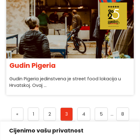
Gudin Pigeria
Gudin Pigeria jedinstvena je street food lokacija u
Hrvatskoj. Ovaj ...
«
1
2
3
4
5
…
8
»
Cijenimo vašu privatnost