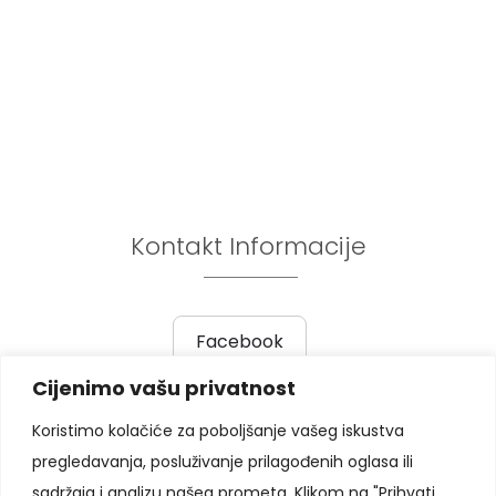
Kontakt Informacije
Facebook
Cijenimo vašu privatnost
Prethodni post
|
Sljedeći post
Koristimo kolačiće za poboljšanje vašeg iskustva
pregledavanja, posluživanje prilagođenih oglasa ili
Pratite nas
sadržaja i analizu našeg prometa. Klikom na "Prihvati