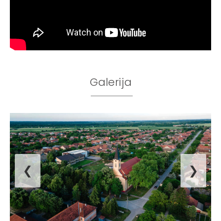
Galerija
❮
❯