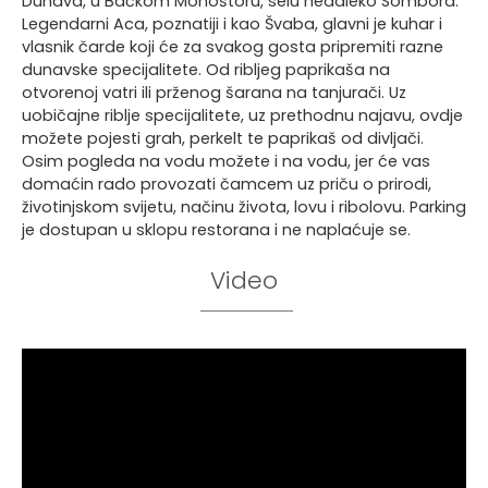
Dunava, u Bačkom Monoštoru, selu nedaleko Sombora.
Legendarni Aca, poznatiji i kao Švaba, glavni je kuhar i
vlasnik čarde koji će za svakog gosta pripremiti razne
dunavske specijalitete. Od ribljeg paprikaša na
otvorenoj vatri ili prženog šarana na tanjurači. Uz
uobičajne riblje specijalitete, uz prethodnu najavu, ovdje
možete pojesti grah, perkelt te paprikaš od divljači.
Osim pogleda na vodu možete i na vodu, jer će vas
domaćin rado provozati čamcem uz priču o prirodi,
životinjskom svijetu, načinu života, lovu i ribolovu. Parking
je dostupan u sklopu restorana i ne naplaćuje se.
Video