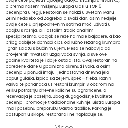
ovdje ćete pojesti najboljeg odojka s ražnja u Hrvatskoj,
a prema našem mišljenju Europa ulazi u TOP 5
pečenjara u regiji. Restoran se nalazi u Svetom Ivanu
Zelini nedaleko od Zagreba, a svaki dan, osim nedjelje,
ovdje ćete u prijepodnevnim satima moći uživati u
odojku s ražnja, ali i ostalim tradicionalnim
specijalitetima. Odojak se reže na male bajadere, a kao
prilog dobijete domaći čips od ručno rezanog krumpira
i grah salatu s bučinim uljem. Meso se nabavlja od
provjerenih hrvatskih uzgajivača svinja, a sve ove
godine kvaliteta je i dalje ostala ista. Ovaj restoran na
određene dane u godini zna okrenuti i vola, a osim
pečenja u ponudi imaju i jednostavna dnevna jela
poput gulaša, krpica sa zeljem, špek – fileka, raznih
variva te pohanaca uz restani krumpir. S obzirom na
veliku potražnju dnevne količine su ograničene, a
rezervacija je poželjna. Zbog dugogodišnje kvalitete
pečenja i promocije tradicionalne kuhinje, Bistro Europa
ima i posebnu preporuku Gastro tražilice. Parking je
dostupan u sklopu restorana i ne naplaćuje se.
Video