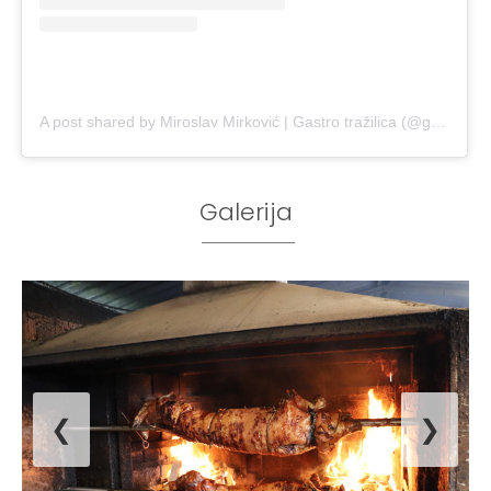
A post shared by Miroslav Mirković | Gastro tražilica (@gastrotrazilica)
Galerija
❮
❯