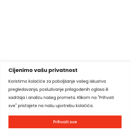
Cijenimo vašu privatnost
Prethodni post
|
Sljedeći post
Koristimo kolačiće za poboljšanje vašeg iskustva
pregledavanja, posluživanje prilagođenih oglasa ili
Pratite nas
sadržaja i analizu našeg prometa. Klikom na "Prihvati
sve" pristajete na našu upotrebu kolačića.
Prihvati sve