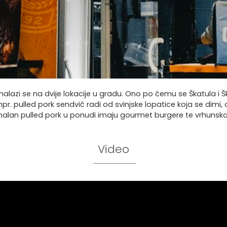
a nalazi se na dvije lokacije u gradu. Ono po čemu se Škatula i 
r. pulled pork sendvič radi od svinjske lopatice koja se dimi, 
alan pulled pork u ponudi imaju gourmet burgere te vrhunska 
Video