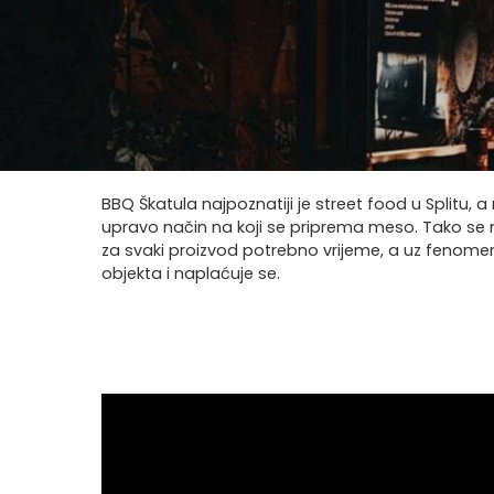
BBQ Škatula najpoznatiji je street food u Splitu, 
upravo način na koji se priprema meso. Tako se np
za svaki proizvod potrebno vrijeme, a uz fenomen
objekta i naplaćuje se.